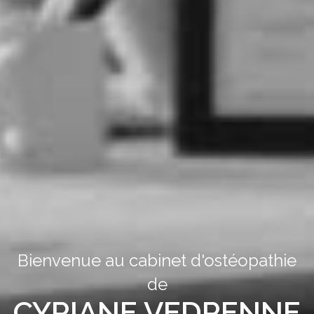
Bienvenue au cabinet d'ostéopathie
de
CYRIANE VEDRENNE